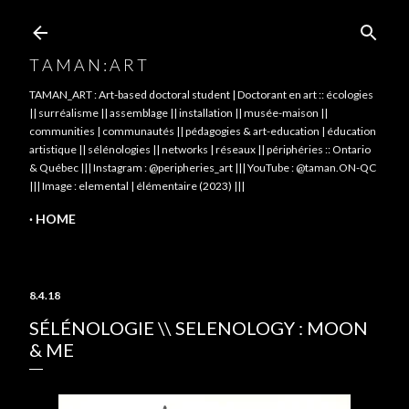
Skip to main content
T A M A N : A R T
TAMAN_ART : Art-based doctoral student | Doctorant en art :: écologies
|| surréalisme || assemblage || installation || musée-maison ||
communities | communautés || pédagogies & art-education | éducation
artistique || sélénologies || networks | réseaux || périphéries :: Ontario
& Québec ||| Instagram : @peripheries_art ||| YouTube : @taman.ON-QC
||| Image : elemental | élémentaire (2023) |||
HOME
8.4.18
SÉLÉNOLOGIE \\ SELENOLOGY : MOON
& ME