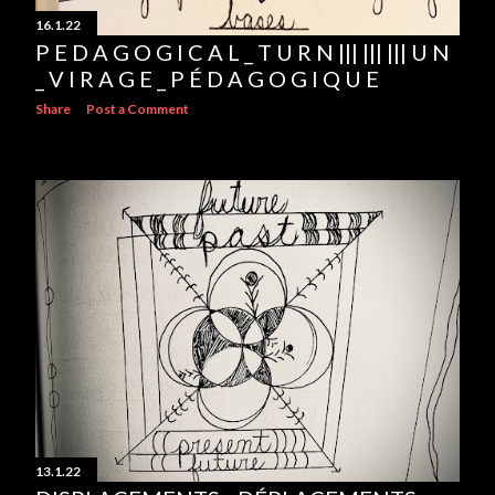
16.1.22
P E D A G O G I C A L _ T U R N ||| ||| ||| U N
_ V I R A G E _ P É D A G O G I Q U E
Share
Post a Comment
13.1.22