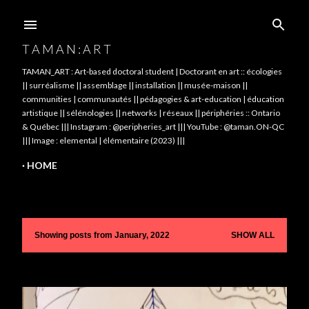
Skip to main content
T A M A N : A R T
TAMAN_ART : Art-based doctoral student | Doctorant en art :: écologies
|| surréalisme || assemblage || installation || musée-maison ||
communities | communautés || pédagogies & art-education | éducation
artistique || sélénologies || networks | réseaux || périphéries :: Ontario
& Québec ||| Instagram : @peripheries_art ||| YouTube : @taman.ON-QC
||| Image : elemental | élémentaire (2023) |||
HOME
Showing posts from January, 2022
SHOW ALL
P
o
s
t