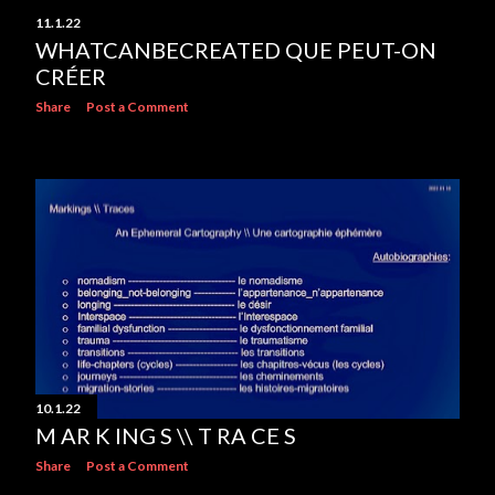
11.1.22
WHATCANBECREATED QUE PEUT-ON
CRÉER
Share
Post a Comment
10.1.22
M AR K ING S \\ T RA CE S
Share
Post a Comment