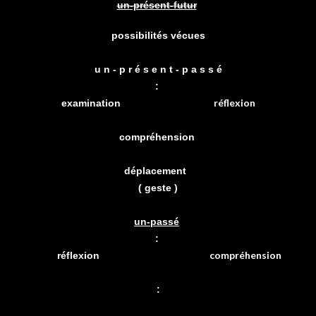
un-présent-futur
possibilités vécues
u n - p r é s e n t - p a s s é
:
réflexion
examination
compréhension
déplacement
( geste )
un-passé
:
compréhension
réflexion
: