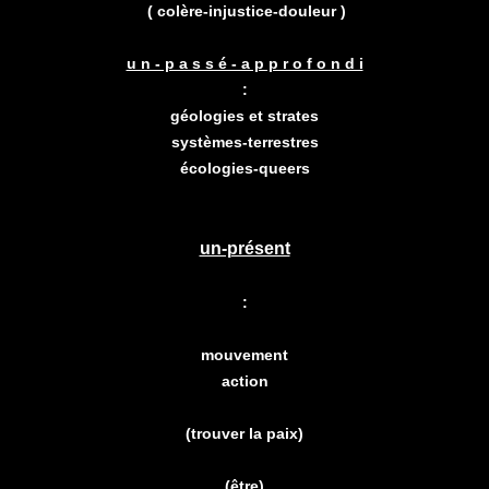
( colère-
injustice-
douleur )
u n - p a s s é - a p p r o f o n d i
:
géologies et strates
systèmes-terrestres
écologies-queers
un-présent
:
mouvement
action
(trouver la paix)
(être)