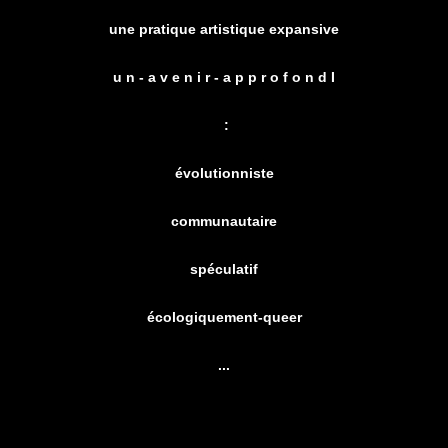
une pratique artistique expansive
u n - a v e n i r - a p p r o f o n d
I
:
évolutionniste
communautaire
spéculatif
écologiquement-queer
...