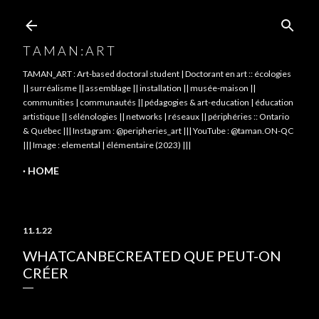
Skip to main content
T A M A N : A R T
TAMAN_ART : Art-based doctoral student | Doctorant en art :: écologies
|| surréalisme || assemblage || installation || musée-maison ||
communities | communautés || pédagogies & art-education | éducation
artistique || sélénologies || networks | réseaux || périphéries :: Ontario
& Québec ||| Instagram : @peripheries_art ||| YouTube : @taman.ON-QC
||| Image : elemental | élémentaire (2023) |||
HOME
11.1.22
WHATCANBECREATED QUE PEUT-ON
CRÉER