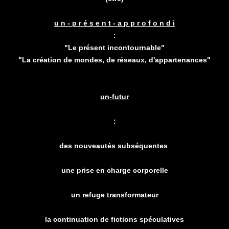
u n - p r é s e n t - a p p r o f o n d i
:
"Le présent incontournable"
"La création de mondes, de réseaux, d'appartenances"
un-futur
:
des nouveautés subséquentes
une prise en charge corporelle
un refuge transformateur
la continuation de fictions spéculatives