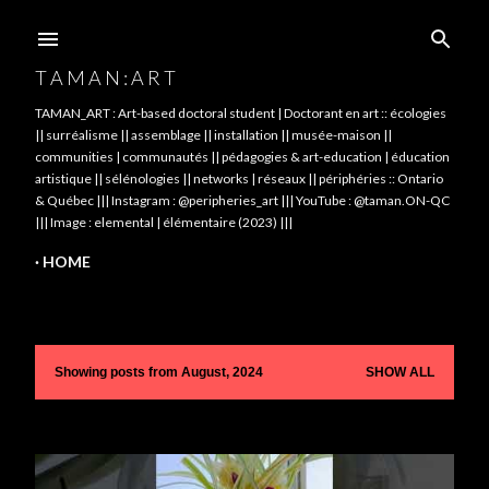
Skip to main content
T A M A N : A R T
TAMAN_ART : Art-based doctoral student | Doctorant en art :: écologies
|| surréalisme || assemblage || installation || musée-maison ||
communities | communautés || pédagogies & art-education | éducation
artistique || sélénologies || networks | réseaux || périphéries :: Ontario
& Québec ||| Instagram : @peripheries_art ||| YouTube : @taman.ON-QC
||| Image : elemental | élémentaire (2023) |||
HOME
Showing posts from August, 2024
SHOW ALL
P
o
s
t