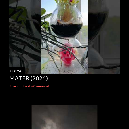
s
25.8.24
MATER (2024)
Share
Post a Comment