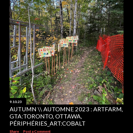
s
9.10.23
AUTUMN \\ AUTOMNE 2023 : ARTFARM,
GTA:TORONTO, OTTAWA,
PÉRIPHÉRIES_ART:COBALT
Share
Post a Comment