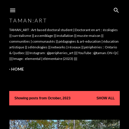
Skip to main content
T A M A N : A R T
TAMAN_ART : Art-based doctoral student | Doctorant en art :: écologies
|| surréalisme || assemblage || installation || musée-maison ||
communities | communautés || pédagogies & art-education | éducation
artistique || sélénologies || networks | réseaux || périphéries :: Ontario
& Québec ||| Instagram : @peripheries_art ||| YouTube : @taman.ON-QC
||| Image : elemental | élémentaire (2023) |||
HOME
Showing posts from October, 2023
SHOW ALL
P
o
s
t