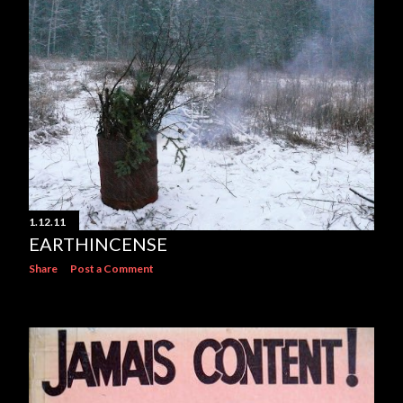
s
1.12.11
EARTHINCENSE
Share
Post a Comment