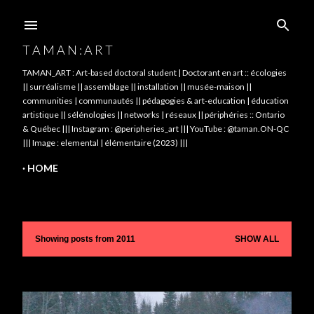
Skip to main content
T A M A N : A R T
TAMAN_ART : Art-based doctoral student | Doctorant en art :: écologies
|| surréalisme || assemblage || installation || musée-maison ||
communities | communautés || pédagogies & art-education | éducation
artistique || sélénologies || networks | réseaux || périphéries :: Ontario
& Québec ||| Instagram : @peripheries_art ||| YouTube : @taman.ON-QC
||| Image : elemental | élémentaire (2023) |||
HOME
Showing posts from 2011
SHOW ALL
P
o
s
t