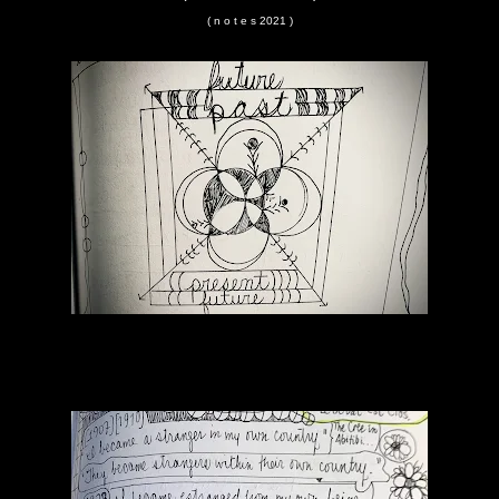
( n o t e s 2021 )