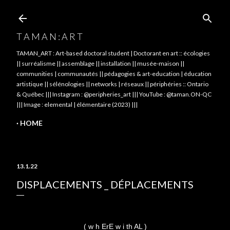
Skip to main content
T A M A N : A R T
TAMAN_ART : Art-based doctoral student | Doctorant en art :: écologies
|| surréalisme || assemblage || installation || musée-maison ||
communities | communautés || pédagogies & art-education | éducation
artistique || sélénologies || networks | réseaux || périphéries :: Ontario
& Québec ||| Instagram : @peripheries_art ||| YouTube : @taman.ON-QC
||| Image : elemental | élémentaire (2023) |||
HOME
13.1.22
DISPLACEMENTS _ DÉPLACEMENTS
( w h ErE w i th AL )