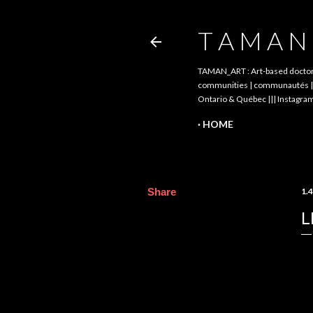
T A M A N 
TAMAN_ART : Art-based doctoral 
communities | communautés || pé
Ontario & Québec ||| Instagram
HOME
Share
1.4
L