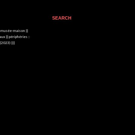
SEARCH
|| musée-maison ||
x || périphéries ::
(2023) |||