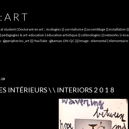
Skip to main content
: A R T
student | Doctorant en art :: écologies || surréalisme || assemblage || installation 
dagogies & art-education | éducation artistique || sélénologies || networks | réseau
 : @peripheries_art ||| YouTube : @taman.ON-QC ||| Image : elemental | élémentaire 
.18
ES INTÉRIEURS \ \ INTERIORS 2 0 1 8