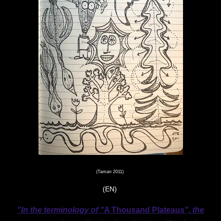
(Taman 2011)
(EN)
"In the terminology of "
A Thousand Plateaus
", the