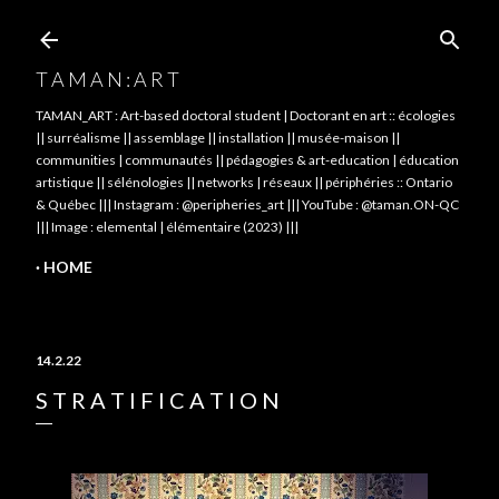
Skip to main content
T A M A N : A R T
TAMAN_ART : Art-based doctoral student | Doctorant en art :: écologies
|| surréalisme || assemblage || installation || musée-maison ||
communities | communautés || pédagogies & art-education | éducation
artistique || sélénologies || networks | réseaux || périphéries :: Ontario
& Québec ||| Instagram : @peripheries_art ||| YouTube : @taman.ON-QC
||| Image : elemental | élémentaire (2023) |||
HOME
14.2.22
S T R A T I F I C A T I O N