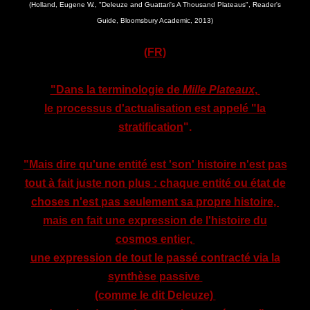
(Holland, Eugene W., "Deleuze and Guattari's A Thousand Plateaus", Reader's
Guide, Bloomsbury Academic, 2013)
(FR)
"Dans la terminologie de
Mille Plateaux
,
le processus d'actualisation est appelé "la
stratification
".
"Mais dire qu'une entité est 'son' histoire n'est pas
tout à fait juste non plus : chaque entité ou état de
choses n'est pas seulement sa propre histoire,
mais en fait une expression de l'histoire du
cosmos entier,
une expression de tout le passé contracté via la
synthèse passive
(comme le dit Deleuze)