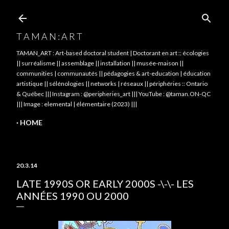
Skip to main content
T A M A N : A R T
TAMAN_ART : Art-based doctoral student | Doctorant en art :: écologies
|| surréalisme || assemblage || installation || musée-maison ||
communities | communautés || pédagogies & art-education | éducation
artistique || sélénologies || networks | réseaux || périphéries :: Ontario
& Québec ||| Instagram : @peripheries_art ||| YouTube : @taman.ON-QC
||| Image : elemental | élémentaire (2023) |||
HOME
20.3.14
LATE 1990S OR EARLY 2000S -\-\- LES
ANNÉES 1990 OU 2000