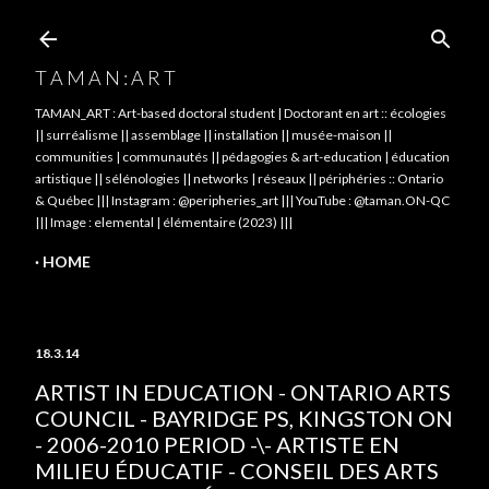
Skip to main content
T A M A N : A R T
TAMAN_ART : Art-based doctoral student | Doctorant en art :: écologies
|| surréalisme || assemblage || installation || musée-maison ||
communities | communautés || pédagogies & art-education | éducation
artistique || sélénologies || networks | réseaux || périphéries :: Ontario
& Québec ||| Instagram : @peripheries_art ||| YouTube : @taman.ON-QC
||| Image : elemental | élémentaire (2023) |||
HOME
18.3.14
ARTIST IN EDUCATION - ONTARIO ARTS
COUNCIL - BAYRIDGE PS, KINGSTON ON
- 2006-2010 PERIOD -\- ARTISTE EN
MILIEU ÉDUCATIF - CONSEIL DES ARTS