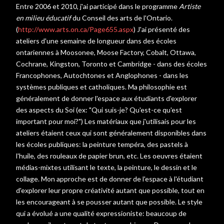
Entre 2006 et 2010, j'ai participé dans le programme
Artiste
en milieu éducatif
du Conseil des arts de l'Ontario.
(
http://www.arts.on.ca/Page655.aspx
) J'ai présenté des
ateliers d'une semaine de longueur dans des écoles
ontariennes à Moosonee, Moose Factory, Cobalt, Ottawa,
Cochrane, Kingston, Toronto et Cambridge - dans des écoles
Francophones, Autochtones et Anglophones - dans les
systèmes publiques et catholiques. Ma philosophie est
généralement de donner l'espace aux étudiants d'explorer
des aspects du Soi (ex: "Qui suis-je? Qu'est-ce qu'est
important pour moi?") Les matériaux que j'utilisais pour les
ateliers étaient ceux qui sont généralement disponibles dans
les écoles publiques: la peinture tempéra, des pastels à
l'huile, des rouleaux de papier brun, etc. Les oeuvres étaient
médias-mixtes utilisant le texte, la peinture, le dessin et le
collage. Mon approche est de donner de l'espace à l'étudiant
d'explorer leur propre créativité autant que possible, tout en
les encourageant à se pousser autant que possible. Le style
qui a évolué a une qualité expressioniste: beaucoup de