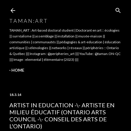
Skip to main content
T A M A N : A R T
TAMAN_ART : Art-based doctoral student | Doctorant en art :: écologies
|| surréalisme || assemblage || installation || musée-maison ||
communities | communautés || pédagogies & art-education | éducation
artistique || sélénologies || networks | réseaux || périphéries :: Ontario
& Québec ||| Instagram : @peripheries_art ||| YouTube : @taman.ON-QC
||| Image : elemental | élémentaire (2023) |||
HOME
18.3.14
ARTIST IN EDUCATION -\- ARTISTE EN
MILIEU ÉDUCATIF (ONTARIO ARTS
COUNCIL -\- CONSEIL DES ARTS DE
L'ONTARIO)