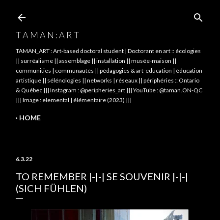
Skip to main content
T A M A N : A R T
TAMAN_ART : Art-based doctoral student | Doctorant en art :: écologies
|| surréalisme || assemblage || installation || musée-maison ||
communities | communautés || pédagogies & art-education | éducation
artistique || sélénologies || networks | réseaux || périphéries :: Ontario
& Québec ||| Instagram : @peripheries_art ||| YouTube : @taman.ON-QC
||| Image : elemental | élémentaire (2023) |||
HOME
6.3.22
TO REMEMBER |-|-| SE SOUVENIR |-|-|
(SICH FÜHLEN)