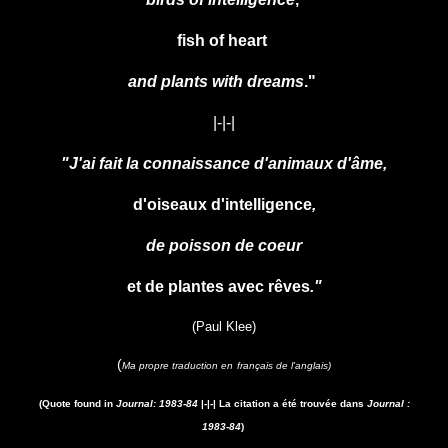
fish of heart
and plants with dreams
."
|-|-|
"J'ai fait la connaissance d'animaux d'âme,
d'oiseaux d'intelligence
,
de poisson de coeur
et de plantes avec rêves
."
(Paul Klee)
(
Ma propre traduction en
français de l'anglais)
(Quote found in
Journal: 1983-84
|-|-| La citation a été trouvée dans
Journal :
1983-84
)