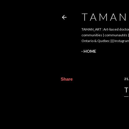
T A M A N 
TAMAN_ART : Art-based doctoral 
communities | communautés || pé
Ontario & Québec ||| Instagram
HOME
Share
21
T