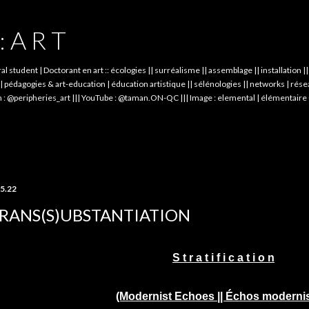
Skip to main content
: A R T
student | Doctorant en art :: écologies || surréalisme || assemblage || installation 
dagogies & art-education | éducation artistique || sélénologies || networks | réseau
 : @peripheries_art ||| YouTube : @taman.ON-QC ||| Image : elemental | élémentaire 
.5.22
RANS(S)UBSTANTIATION
S t r a t i f i c a t i o n
(Modernist Echoes || Échos modernis