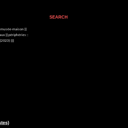
SEARCH
|| musée-maison ||
x || périphéries ::
(2023) |||
tes)