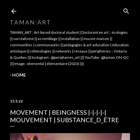
Skip to main content
T A M A N : A R T
TAMAN_ART : Art-based doctoral student | Doctorant en art :: écologies
|| surréalisme || assemblage || installation || musée-maison ||
communities | communautés || pédagogies & art-education | éducation
artistique || sélénologies || networks | réseaux || périphéries :: Ontario
& Québec ||| Instagram : @peripheries_art ||| YouTube : @taman.ON-QC
||| Image : elemental | élémentaire (2023) |||
HOME
15.5.22
MOVEMENT | BEINGNESS |-|-|-|-|
MOUVEMENT | SUBSTANCE_D_ÊTRE