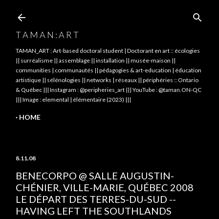
Skip to main content
T A M A N : A R T
TAMAN_ART : Art-based doctoral student | Doctorant en art :: écologies
|| surréalisme || assemblage || installation || musée-maison ||
communities | communautés || pédagogies & art-education | éducation
artistique || sélénologies || networks | réseaux || périphéries :: Ontario
& Québec ||| Instagram : @peripheries_art ||| YouTube : @taman.ON-QC
||| Image : elemental | élémentaire (2023) |||
HOME
8.11.08
BENECORPO @ SALLE AUGUSTIN-
CHÉNIER, VILLE-MARIE, QUÉBEC 2008
LE DÉPART DES TERRES-DU-SUD --
HAVING LEFT THE SOUTHLANDS