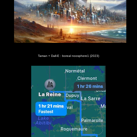
Taman + Dall-E : boreal noosphere1 (2023)