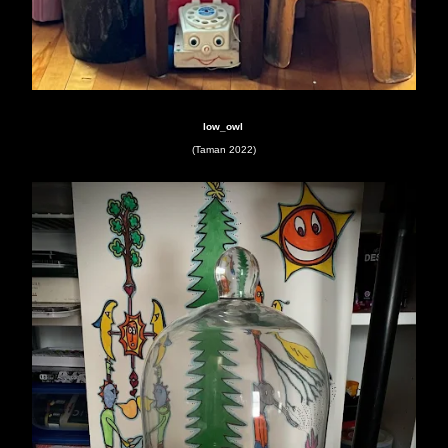
low_owl
(Taman 2022)