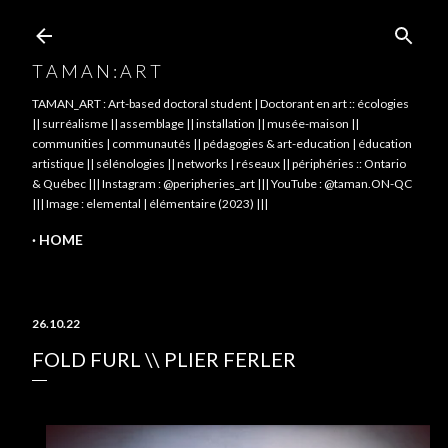
Skip to main content
T A M A N : A R T
TAMAN_ART : Art-based doctoral student | Doctorant en art :: écologies
|| surréalisme || assemblage || installation || musée-maison ||
communities | communautés || pédagogies & art-education | éducation
artistique || sélénologies || networks | réseaux || périphéries :: Ontario
& Québec ||| Instagram : @peripheries_art ||| YouTube : @taman.ON-QC
||| Image : elemental | élémentaire (2023) |||
HOME
26.10.22
FOLD FURL \\ PLIER FERLER