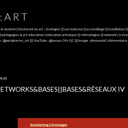
Skip to main content
: A R T
student | Doctorant en art :: écologies || surréalisme || assemblage || installation 
dagogies & art-education | éducation artistique || sélénologies || networks | réseau
 : @peripheries_art ||| YouTube : @taman.ON-QC ||| Image : elemental | élémentaire 
.4.22
ETWORKS&BASES||BASES&RÉSEAUX IV