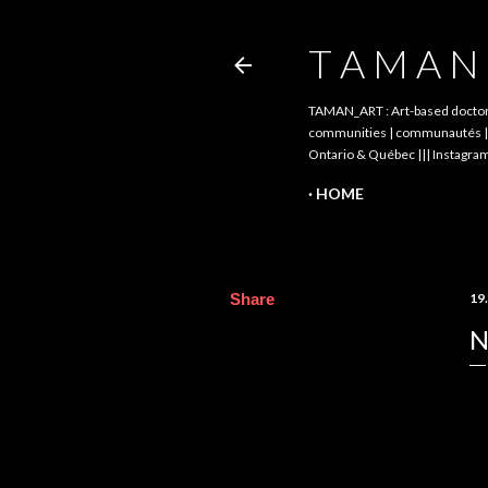
T A M A N 
TAMAN_ART : Art-based doctoral 
communities | communautés || pé
Ontario & Québec ||| Instagram
HOME
Share
19
N