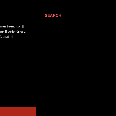
SEARCH
|| musée-maison ||
x || périphéries ::
(2023) |||