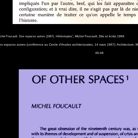
Michel Foucault, D
chel Foucault. Des espaces autres (1967), Hétérotopies"
,
s espaces autres (conférence au Cercle d'études architecturales, 14 mars 1967), Architecture, 
46-49.