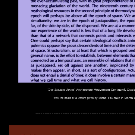
Architecture-Mouvement-Continuité, Octob
"
Des Espaces Autres
"
Michel Foucault in March 
was the basis of a lecture given by
-------------------------------------------------------