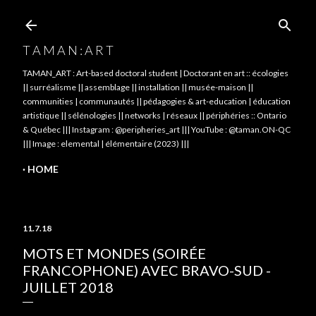
Skip to main content
T A M A N : A R T
TAMAN_ART : Art-based doctoral student | Doctorant en art :: écologies
|| surréalisme || assemblage || installation || musée-maison ||
communities | communautés || pédagogies & art-education | éducation
artistique || sélénologies || networks | réseaux || périphéries :: Ontario
& Québec ||| Instagram : @peripheries_art ||| YouTube : @taman.ON-QC
||| Image : elemental | élémentaire (2023) |||
HOME
11.7.18
MOTS ET MONDES (SOIRÉE
FRANCOPHONE) AVEC BRAVO-SUD -
JUILLET 2018