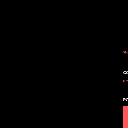
Sh
C
PO
P