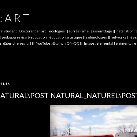
Skip to main content
: A R T
student | Doctorant en art :: écologies || surréalisme || assemblage || installation 
dagogies & art-education | éducation artistique || sélénologies || networks | réseau
 : @peripheries_art ||| YouTube : @taman.ON-QC ||| Image : elemental | élémentaire 
.11.16
ATURAL\POST-NATURAL_NATUREL\POS