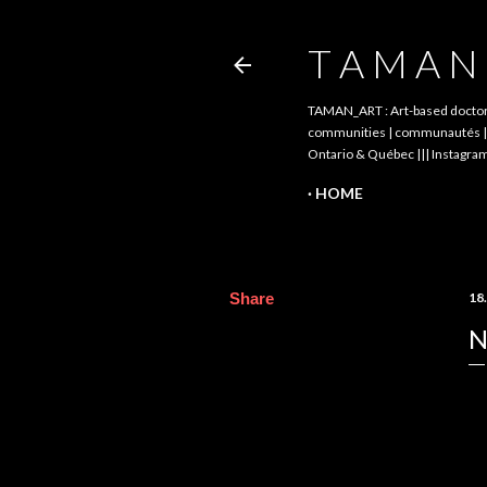
T A M A N 
TAMAN_ART : Art-based doctoral 
communities | communautés || pé
Ontario & Québec ||| Instagram
HOME
Share
18
N