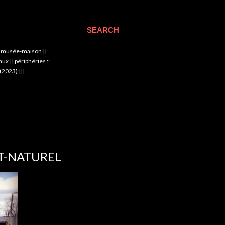
SEARCH
|| musée-maison ||
x || périphéries ::
(2023) |||
T-NATUREL