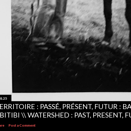
.8.25
ERRITOIRE : PASSÉ, PRÉSENT, FUTUR : B
BITIBI \\ WATERSHED : PAST, PRESENT, 
are
Post a Comment