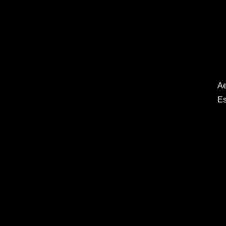
Ae
Es