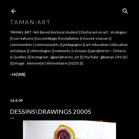
Skip to main content
T A M A N : A R T
TAMAN_ART : Art-based doctoral student | Doctorant en art :: écologies
|| surréalisme || assemblage || installation || musée-maison ||
communities | communautés || pédagogies & art-education | éducation
artistique || sélénologies || networks | réseaux || périphéries :: Ontario
& Québec ||| Instagram : @peripheries_art ||| YouTube : @taman.ON-QC
||| Image : elemental | élémentaire (2023) |||
HOME
16.4.09
DESSINS\DRAWINGS 2000S